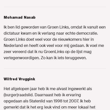
Campagne
Mohamad Nasab
Kennis delen
Ik ben lid geworden van Groen Links, omdat ik vanuit een
dictatuur kwam en ik verlang naar echte democratie.
Onze afdeling
Groen Links doet veel voor de nieuwkomers hier in
Nederland en heeft ook veel voor mij gedaan. Ik voel me
zeer vereerd dat ik nu GroenLinks op de lijst mag
Contact
vertegenwoordigen. Zo kan ik iets teruggeven.
Naar GroenLinks.nl
Wilfred Vruggink
MIJN GROENLINKS
Het afgelopen jaar heb ik me alvast ingewerkt als
(burger)raadslid. Daarnaast heb ik ervaring
opgedaan als Statenlid van 1998 tot 2007. Ik heb
gemerkt dat ik het erg leuk vind om meer lokaal het