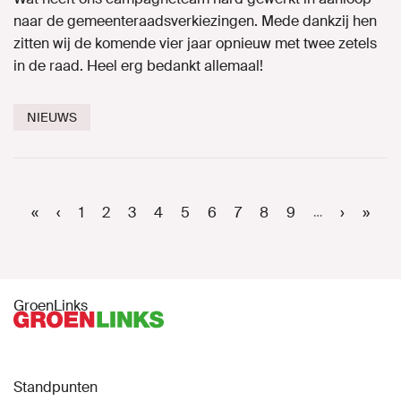
naar de gemeenteraadsverkiezingen. Mede dankzij hen
zitten wij de komende vier jaar opnieuw met twee zetels
in de raad. Heel erg bedankt allemaal!
NIEUWS
Paginering
Eerste
«
Vorige
‹
Page
1
Page
2
Page
3
Huidige
4
Page
5
Page
6
Page
7
Page
8
Page
9
Volgend
›
Laats
»
…
pagina
pagina
pagina
pagina
pagin
GroenLinks
Standpunten