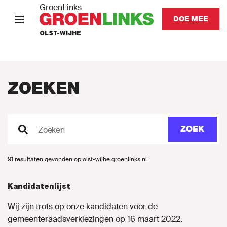
GroenLinks
DOE MEE
OLST-WIJHE
HOME
STANDPUNTEN
ZOEKEN
KOM IN ACTIE
ZOEK
Zoeken
Onze mensen
91 resultaten gevonden op olst-wijhe.groenlinks.nl
Nieuws
Kandidatenlijst
Agenda
Wij zijn trots op onze kandidaten voor de
gemeenteraadsverkiezingen op 16 maart 2022.
Vacatures