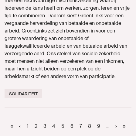
met een rechtvaardige inkomensverdeling waarbij
iedereen de kans heeft om werken, zorgen, leren en vrije
tijd te combineren. Daarom kiest GroenLinks voor een
vergaande herverdeling van betaalde en onbetaalde
arbeid. GroenLinks zet zich bovendien in voor een
grotere waardering van onbetaalde of
laaggekwalificeerde arbeid en van betaalde arbeid van
verzorgende aard. Ons stelsel van sociale zekerheid
moet mensen niet alleen verzekeren van een inkomen,
maar hen uitzicht beiden op een plek op de
arbeidsmarkt of een andere vorm van participatie.
SOLIDARITEIT
Paginering
Eerste
«
Vorige
‹
Page
1
Page
2
Huidige
3
Page
4
Page
5
Page
6
Page
7
Page
8
Page
9
Volgend
›
Laats
»
…
pagina
pagina
pagina
pagina
pagin