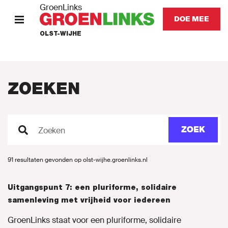
GroenLinks
DOE MEE
OLST-WIJHE
HOME
STANDPUNTEN
ZOEKEN
KOM IN ACTIE
ZOEK
Zoeken
Onze mensen
91 resultaten gevonden op olst-wijhe.groenlinks.nl
Nieuws
Uitgangspunt 7: een pluriforme, solidaire
Agenda
samenleving met vrijheid voor iedereen
GroenLinks staat voor een pluriforme, solidaire
Vacatures