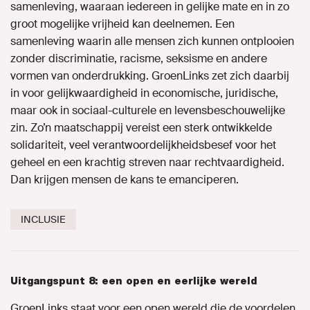
samenleving, waaraan iedereen in gelijke mate en in zo
groot mogelijke vrijheid kan deelnemen. Een
Campagne
samenleving waarin alle mensen zich kunnen ontplooien
zonder discriminatie, racisme, seksisme en andere
Kennis delen
vormen van onderdrukking. GroenLinks zet zich daarbij
in voor gelijkwaardigheid in economische, juridische,
Onze afdeling
maar ook in sociaal-culturele en levensbeschouwelijke
zin. Zo’n maatschappij vereist een sterk ontwikkelde
solidariteit, veel verantwoordelijkheidsbesef voor het
Contact
geheel en een krachtig streven naar rechtvaardigheid.
Dan krijgen mensen de kans te emanciperen.
Naar GroenLinks.nl
INCLUSIE
MIJN GROENLINKS
Uitgangspunt 8: een open en eerlijke wereld
GroenLinks staat voor een open wereld die de voordelen