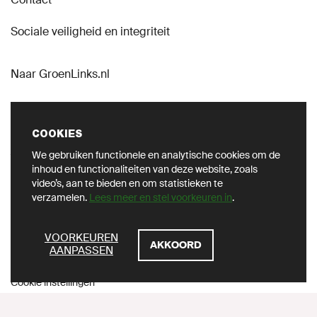
Sociale veiligheid en integriteit
Naar GroenLinks.nl
COOKIES
We gebruiken functionele en analytische cookies om de
VOLG ONS OP SOCIAL
inhoud en functionaliteiten van deze website, zoals
video’s, aan te bieden en om statistieken te
verzamelen.
Lees meer en stel voorkeuren in
.
ZOEKEN
VOORKEUREN
AKKOORD
AANPASSEN
Privacy
Cookie instellingen