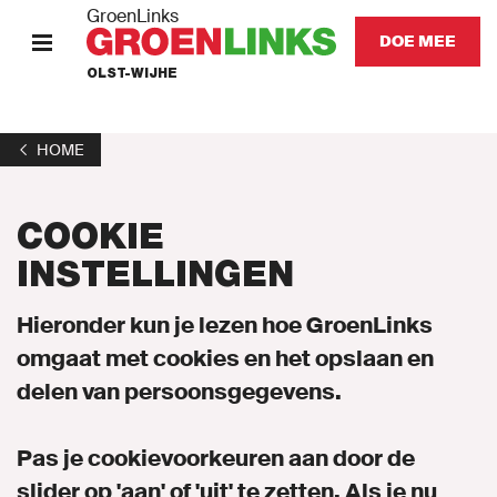
GroenLinks
DOE MEE
OLST-WIJHE
HOME
HOME
STANDPUNTEN
COOKIE
KOM IN ACTIE
INSTELLINGEN
Onze mensen
Hieronder kun je lezen hoe GroenLinks
omgaat met cookies en het opslaan en
Nieuws
delen van persoonsgegevens.
Agenda
Pas je cookievoorkeuren aan door de
Vacatures
slider op 'aan' of 'uit' te zetten. Als je nu