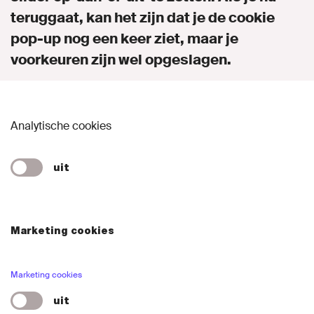
teruggaat, kan het zijn dat je de cookie
Campagne
pop-up nog een keer ziet, maar je
voorkeuren zijn wel opgeslagen.
Kennis delen
Onze afdeling
Analytische cookies
Contact
uit
Naar GroenLinks.nl
Marketing cookies
MIJN GROENLINKS
Marketing cookies
uit