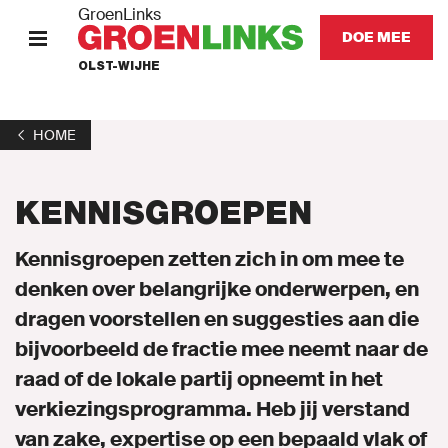
GroenLinks
DOE MEE
OLST-WIJHE
HOME
HOME
STANDPUNTEN
KENNISGROEPEN
KOM IN ACTIE
Kennisgroepen zetten zich in om mee te
Onze mensen
denken over belangrijke onderwerpen, en
dragen voorstellen en suggesties aan die
Nieuws
bijvoorbeeld de fractie mee neemt naar de
raad of de lokale partij opneemt in het
Agenda
verkiezingsprogramma. Heb jij verstand
van zake, expertise op een bepaald vlak of
Vacatures