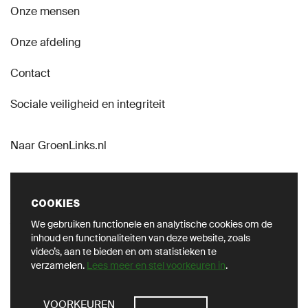
Onze mensen
Onze afdeling
Contact
Sociale veiligheid en integriteit
Naar GroenLinks.nl
COOKIES
We gebruiken functionele en analytische cookies om de
VOLG ONS OP SOCIAL
inhoud en functionaliteiten van deze website, zoals
video’s, aan te bieden en om statistieken te
verzamelen.
Lees meer en stel voorkeuren in
.
ZOEKEN
VOORKEUREN