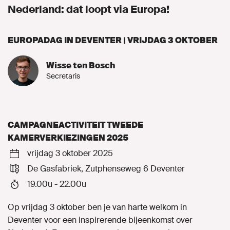
Nederland: dat loopt via Europa!
Campagne
EUROPADAG IN DEVENTER | VRIJDAG 3 OKTOBER
Kennis delen
Wisse ten Bosch
Secretaris
Onze afdeling
Contact
CAMPAGNEACTIVITEIT TWEEDE
Naar GroenLinks.nl
KAMERVERKIEZINGEN 2025
vrijdag 3 oktober 2025
De Gasfabriek, Zutphenseweg 6 Deventer
MIJN GROENLINKS
19.00u - 22.00u
Op vrijdag 3 oktober ben je van harte welkom in
Deventer voor een inspirerende bijeenkomst over