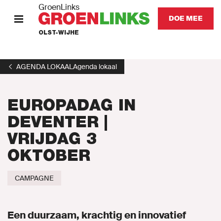
GroenLinks
DOE MEE
OLST-WIJHE
HOME
AGENDA LOKAAL
Agenda lokaal
STANDPUNTEN
EUROPADAG IN
KOM IN ACTIE
DEVENTER |
VRIJDAG 3
Onze mensen
OKTOBER
Nieuws
CAMPAGNE
Agenda
Een duurzaam, krachtig en innovatief
Vacatures